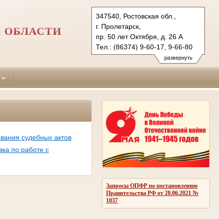
347540, Ростовская обл.,
г. Пролетарск,
 ОБЛАСТИ
пр. 50 лет Октября, д. 26 А
Тел.: (86374) 9-60-17, 9-66-80
proletarskys.ros@sudrf.ru
развернуть
схема проезда
показать на карте
вания судебных актов
ка по работе с
Запросы ОПФР по постановлению
Правительства РФ от 28.06.2021 №
1037